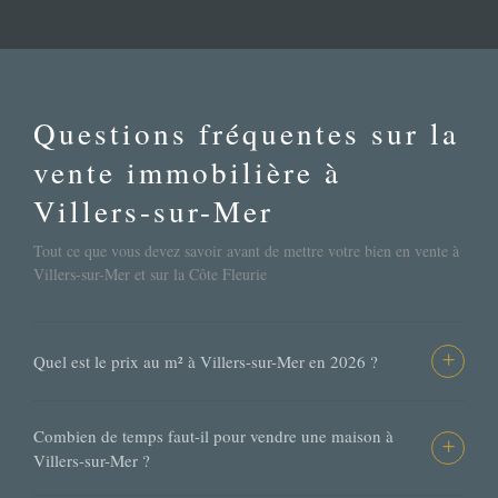
Questions fréquentes sur la
vente immobilière à
Villers-sur-Mer
Tout ce que vous devez savoir avant de mettre votre bien en vente à
Villers-sur-Mer et sur la Côte Fleurie
Quel est le prix au m² à Villers-sur-Mer en 2026 ?
+
Le marché villersois reste l’un des plus accessibles de la
Combien de temps faut-il pour vendre une maison à
Côte Fleurie, tout en offrant une valorisation régulière
+
Villers-sur-Mer ?
portée par la demande parisienne. En 2026, les appartements
standards se négocient entre 3 500 et 4 500 €/m², tandis que