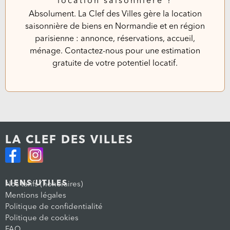
location saisonnière ?
Absolument. La Clef des Villes gère la location
saisonnière de biens en Normandie et en région
parisienne : annonce, réservations, accueil,
ménage. Contactez-nous pour une estimation
gratuite de votre potentiel locatif.
LA CLEF DES VILLES
LIENS UTILES
Nos tarifs (honoraires)
Mentions légales
Politique de confidentialité
Politique de cookies
FAQ